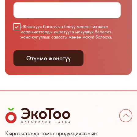
Кыргызстанда томат продукциясынын
толук өндүрүш цикли.
Каталог
Кардарлар үчүн
Бардык товарлар
Биз жөнүндө
Үрөндөр
Жумуш орундар
Жер семирткичтер
Кардарлар үчүн
Томат пастасы
Байланыштар
Дарек
Кыргызстан, с. Красная речка,