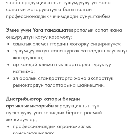
азыктык элементтердин жогорку сиңирилүүсү;
түшүмдүүлүктүн жана кургак заттардын үлүшүнүн
жогорулашы;
ар кандай климаттык шарттарда туруктуу
натыйжа;
эл аралык стандарттарга жана экспорттук
рыноктордун талаптарына шайкештик.
Дистрибьютор катары биздин
артыкчылыктарыбыз
продукциянын түп
нускалуулугуна кепилдик берген расмий
жеткирүүлөр;
профессионалдык агрономиялык
консультациялар;
конкреттүү өсүмдүктөргө жана шарттарга
ылайык азыктандыруу схемаларын тандоо;
Кыргызстандын бардык аймактары боюнча
ишенимдүү логистика.
Yara жер семирткичтери жана «Томат КейДжи»
компаниясынын экспертизасы менен сиз
ишенимдүү натыйжага, туруктуу түшүмгө жана