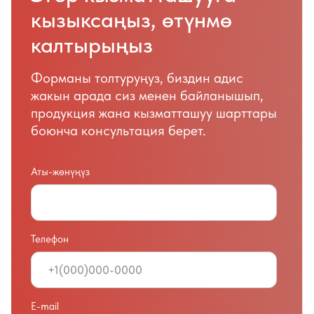
Телефон
E-mail
«Жөнөтүү» баскычын басуу менен сиз жеке
маалыматтарды иштетүүгө макулдук бересиз
жана купуялык саясаты менен макул болосуз.
Өтүнмө жөнөтүү