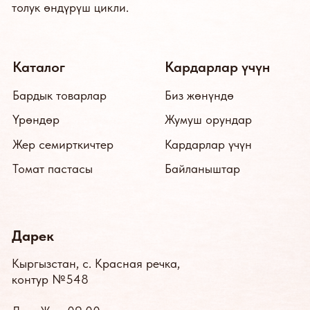
контур №548
Дш.–Жм.: 09:00дөн
18:00гө чейин