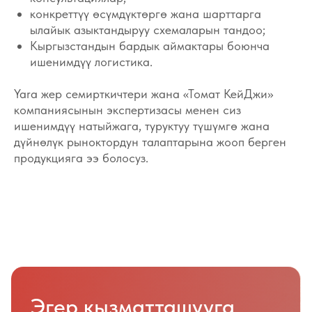
дүйнөлүк рыноктордун талаптарына жооп берген
продукцияга ээ болосуз.
Эгер кызматташууга
кызыксаңыз, өтүнмө
калтырыңыз
Форманы толтуруңуз, биздин адис
жакын арада сиз менен байланышып,
продукция жана кызматташуу шарттары
боюнча консультация берет.
Аты-жөнүңүз