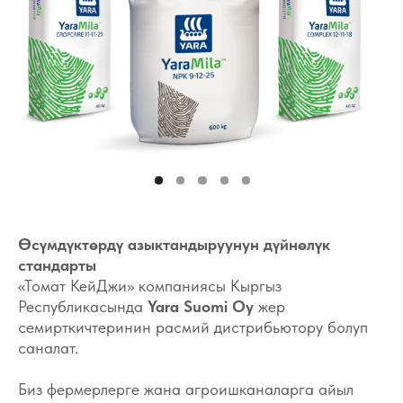
Өсүмдүктөрдү азыктандыруунун дүйнөлүк
стандарты
«Томат КейДжи» компаниясы Кыргыз
Республикасында
Yara Suomi Oy
жер
семирткичтеринин расмий дистрибьютору болуп
саналат.
Биз фермерлерге жана агроишканаларга айыл
чарба продукциясынын түшүмдүүлүгүн жана
сапатын жогорулатууга багытталган
профессионалдык чечимдерди сунуштайбыз.
Эмне үчүн Yara тандашат
европалык сапат жана
өндүрүштүн катуу көзөмөлү;