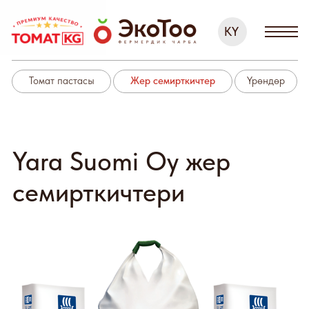
KY
KY
Томат пастасы
Жер семирткичтер
Үрөндөр
Yara Suomi Oy жер
семирткичтери